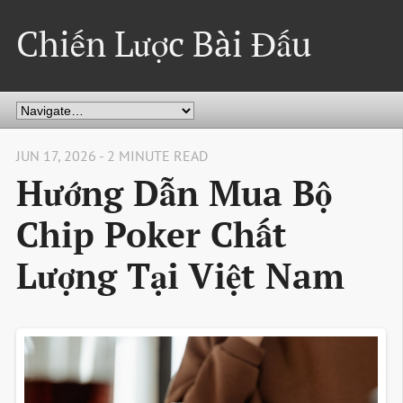
Chiến Lược Bài Đấu
JUN 17, 2026 - 2 MINUTE READ
Hướng Dẫn Mua Bộ
Chip Poker Chất
Lượng Tại Việt Nam