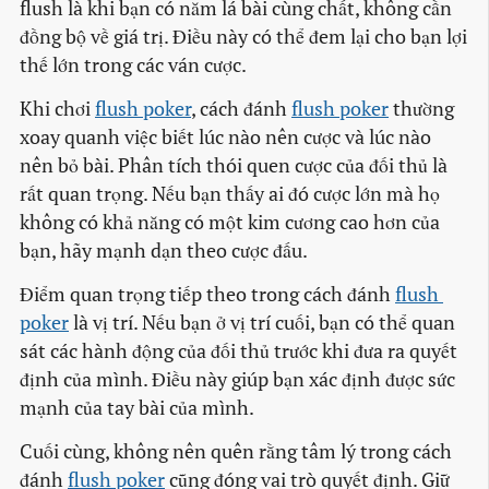
flush là khi bạn có năm lá bài cùng chất, không cần
đồng bộ về giá trị. Điều này có thể đem lại cho bạn lợi
thế lớn trong các ván cược.
Khi chơi
flush poker
, cách đánh
flush poker
thường
xoay quanh việc biết lúc nào nên cược và lúc nào
nên bỏ bài. Phân tích thói quen cược của đối thủ là
rất quan trọng. Nếu bạn thấy ai đó cược lớn mà họ
không có khả năng có một kim cương cao hơn của
bạn, hãy mạnh dạn theo cược đấu.
Điểm quan trọng tiếp theo trong cách đánh
flush 
poker
là vị trí. Nếu bạn ở vị trí cuối, bạn có thể quan
sát các hành động của đối thủ trước khi đưa ra quyết
định của mình. Điều này giúp bạn xác định được sức
mạnh của tay bài của mình.
Cuối cùng, không nên quên rằng tâm lý trong cách
đánh
flush poker
cũng đóng vai trò quyết định. Giữ