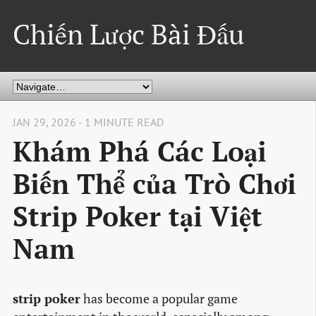
Chiến Lược Bài Đấu
JAN 29, 2026 - 1 MINUTE READ
Khám Phá Các Loại
Biến Thể của Trò Chơi
Strip Poker tại Việt
Nam
strip poker
has become a popular game