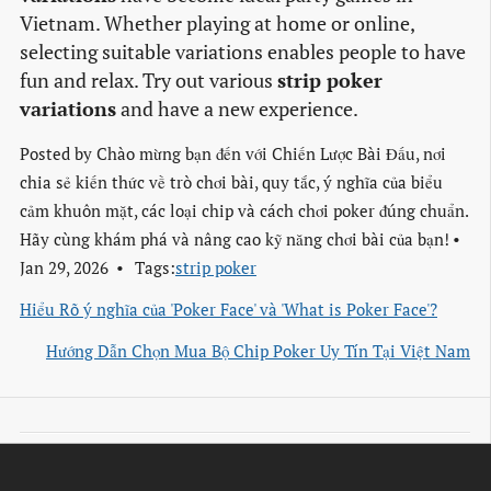
Vietnam. Whether playing at home or online,
selecting suitable variations enables people to have
fun and relax. Try out various
strip poker
variations
and have a new experience.
Posted by
Chào mừng bạn đến với Chiến Lược Bài Đấu, nơi
chia sẻ kiến thức về trò chơi bài, quy tắc, ý nghĩa của biểu
cảm khuôn mặt, các loại chip và cách chơi poker đúng chuẩn.
Hãy cùng khám phá và nâng cao kỹ năng chơi bài của bạn!
Jan 29, 2026
Tags:
strip poker
Hiểu Rõ ý nghĩa của 'Poker Face' và 'What is Poker Face'?
Hướng Dẫn Chọn Mua Bộ Chip Poker Uy Tín Tại Việt Nam