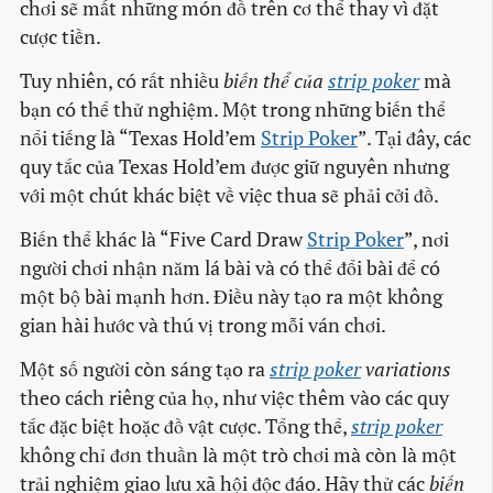
chơi sẽ mất những món đồ trên cơ thể thay vì đặt
cược tiền.
Tuy nhiên, có rất nhiều
biến thể của
strip poker
mà
bạn có thể thử nghiệm. Một trong những biến thể
nổi tiếng là “Texas Hold’em
Strip Poker
”. Tại đây, các
quy tắc của Texas Hold’em được giữ nguyên nhưng
với một chút khác biệt về việc thua sẽ phải cởi đồ.
Biến thể khác là “Five Card Draw
Strip Poker
”, nơi
người chơi nhận năm lá bài và có thể đổi bài để có
một bộ bài mạnh hơn. Điều này tạo ra một không
gian hài hước và thú vị trong mỗi ván chơi.
Một số người còn sáng tạo ra
strip poker
variations
theo cách riêng của họ, như việc thêm vào các quy
tắc đặc biệt hoặc đồ vật cược. Tổng thể,
strip poker
không chỉ đơn thuần là một trò chơi mà còn là một
trải nghiệm giao lưu xã hội độc đáo. Hãy thử các
biến