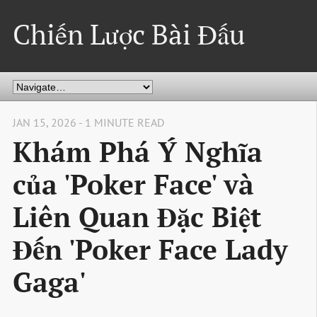
Chiến Lược Bài Đấu
JAN 15, 2026 - 1 MINUTE READ
Khám Phá Ý Nghĩa
của 'Poker Face' và
Liên Quan Đặc Biệt
Đến 'Poker Face Lady
Gaga'