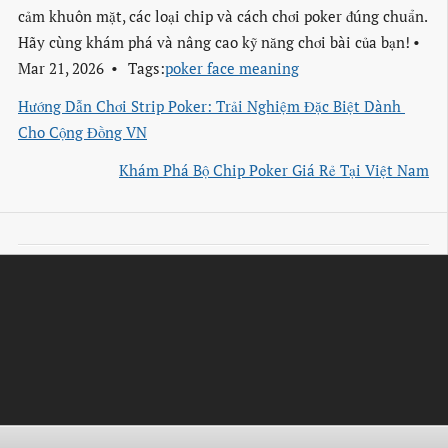
cảm khuôn mặt, các loại chip và cách chơi poker đúng chuẩn.
Hãy cùng khám phá và nâng cao kỹ năng chơi bài của bạn!
Mar 21, 2026
Tags:
poker face meaning
Hướng Dẫn Chơi Strip Poker: Trải Nghiệm Đặc Biệt Dành 
Cho Cộng Đồng VN
Khám Phá Bộ Chip Poker Giá Rẻ Tại Việt Nam