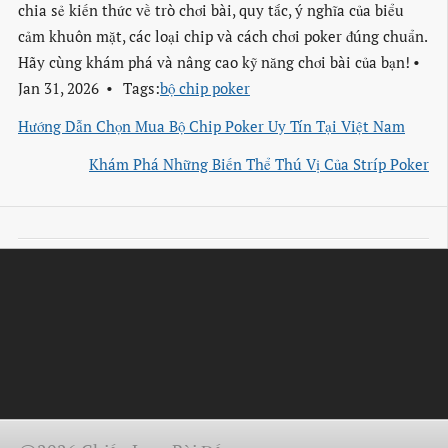
chia sẻ kiến thức về trò chơi bài, quy tắc, ý nghĩa của biểu
cảm khuôn mặt, các loại chip và cách chơi poker đúng chuẩn.
Hãy cùng khám phá và nâng cao kỹ năng chơi bài của bạn!
Jan 31, 2026
Tags:
bộ chip poker
Hướng Dẫn Chọn Mua Bộ Chip Poker Uy Tín Tại Việt Nam
Khám Phá Những Biến Thể Thú Vị Của Stríp Poker