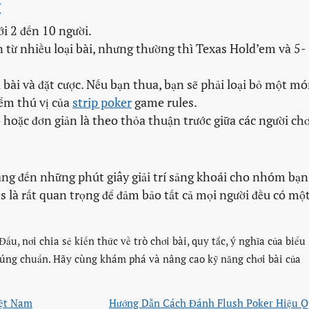
r
ới 2 đến 10 người.
n từ nhiều loại bài, nhưng thường thì Texas Hold’em và 5-
 bài và đặt cược. Nếu bạn thua, bạn sẽ phải loại bỏ một m
iểm thú vị của
strip poker
game rules.
 hoặc đơn giản là theo thỏa thuận trước giữa các người chơ
ang đến những phút giây giải trí sảng khoái cho nhóm bạn
 là rất quan trọng để đảm bảo tất cả mọi người đều có mộ
u, nơi chia sẻ kiến thức về trò chơi bài, quy tắc, ý nghĩa của biểu
 đúng chuẩn. Hãy cùng khám phá và nâng cao kỹ năng chơi bài của
iệt Nam
Hướng Dẫn Cách Đánh Flush Poker Hiệu Q