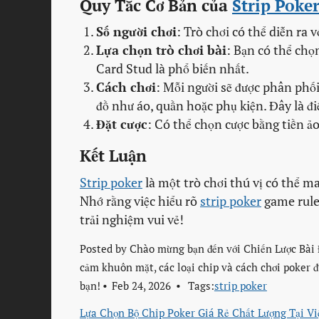
Quy Tắc Cơ Bản của
Strip Poke
Số người chơi
: Trò chơi có thể diễn ra v
Lựa chọn trò chơi bài
: Bạn có thể chọ
Card Stud là phổ biến nhất.
Cách chơi
: Mỗi người sẽ được phân phối
đồ như áo, quần hoặc phụ kiện. Đây là đ
Đặt cược
: Có thể chọn cược bằng tiền ảo
Kết Luận
Strip poker
là một trò chơi thú vị có thể m
Nhớ rằng việc hiểu rõ
strip poker
game rules
trải nghiệm vui vẻ!
Posted by
Chào mừng bạn đến với Chiến Lược Bài Đấ
cảm khuôn mặt, các loại chip và cách chơi poker
bạn!
Feb 24, 2026
Tags:
strip poker
Lựa Chọn Bộ Chip Poker Giá Rẻ Chất Lượng Tại V