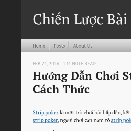
Chiến Lược Bài
Home
Posts
About Us
FEB 24, 2026 - 1 MINUTE READ
Hướng Dẫn Chơi St
Cách Thức
Strip poker
là một trò chơi bài hấp dẫn, kết
strip poker
, người chơi cần nắm rõ
strip po