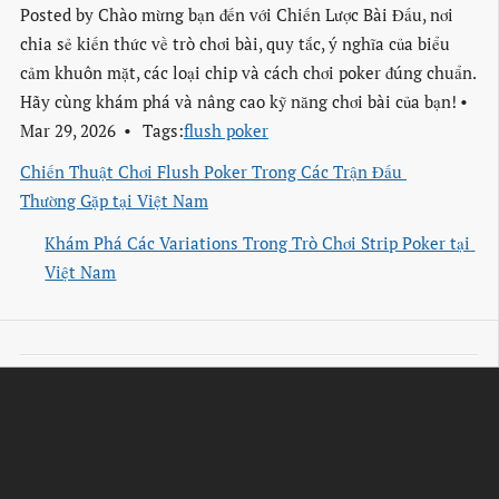
Posted by
Chào mừng bạn đến với Chiến Lược Bài Đấu, nơi
chia sẻ kiến thức về trò chơi bài, quy tắc, ý nghĩa của biểu
cảm khuôn mặt, các loại chip và cách chơi poker đúng chuẩn.
Hãy cùng khám phá và nâng cao kỹ năng chơi bài của bạn!
Mar 29, 2026
Tags:
flush poker
Chiến Thuật Chơi Flush Poker Trong Các Trận Đấu 
Thường Gặp tại Việt Nam
Khám Phá Các Variations Trong Trò Chơi Strip Poker tại 
Việt Nam