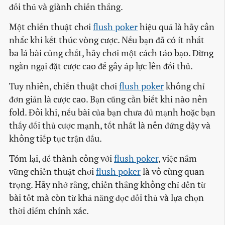
đối thủ và giành chiến thắng.
Một chiến thuật chơi
flush poker
hiệu quả là hãy cân
nhắc khi kết thúc vòng cược. Nếu bạn đã có ít nhất
ba lá bài cùng chất, hãy chơi một cách táo bạo. Đừng
ngần ngại đặt cược cao để gây áp lực lên đối thủ.
Tuy nhiên, chiến thuật chơi
flush poker
không chỉ
đơn giản là cược cao. Bạn cũng cần biết khi nào nên
fold. Đôi khi, nếu bài của bạn chưa đủ mạnh hoặc bạn
thấy đối thủ cược mạnh, tốt nhất là nên đứng dậy và
không tiếp tục trận đấu.
Tóm lại, để thành công với
flush poker
, việc nắm
vững chiến thuật chơi
flush poker
là vô cùng quan
trọng. Hãy nhớ rằng, chiến thắng không chỉ đến từ
bài tốt mà còn từ khả năng đọc đối thủ và lựa chọn
thời điểm chính xác.