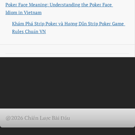
Poker Face Meaning: Understanding the Poker Face 
Idiom in Vietnam
Khám Phá Strip Poker và Hướng Dẫn Strip Poker Game 
Rules Chuẩn VN
@2026 Chiến Lược Bài Đấu