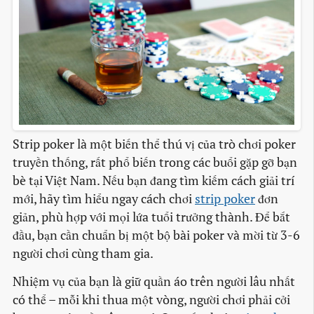
Strip poker là một biến thể thú vị của trò chơi poker
truyền thống, rất phổ biến trong các buổi gặp gỡ bạn
bè tại Việt Nam. Nếu bạn đang tìm kiếm cách giải trí
mới, hãy tìm hiểu ngay cách chơi
strip poker
đơn
giản, phù hợp với mọi lứa tuổi trưởng thành. Để bắt
đầu, bạn cần chuẩn bị một bộ bài poker và mời từ 3-6
người chơi cùng tham gia.
Nhiệm vụ của bạn là giữ quần áo trên người lâu nhất
có thể – mỗi khi thua một vòng, người chơi phải cởi