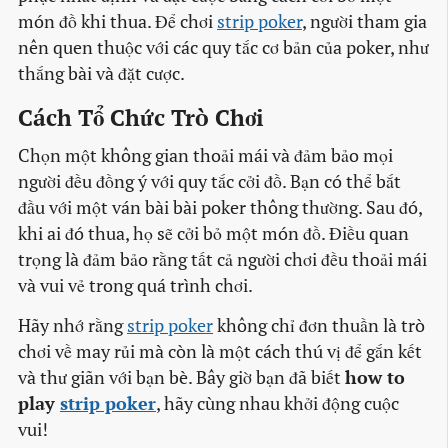
món đồ khi thua. Để chơi
strip poker
, người tham gia
nên quen thuộc với các quy tắc cơ bản của poker, như
thắng bài và đặt cược.
Cách Tổ Chức Trò Chơi
Chọn một không gian thoải mái và đảm bảo mọi
người đều đồng ý với quy tắc cởi đồ. Bạn có thể bắt
đầu với một ván bài bài poker thông thường. Sau đó,
khi ai đó thua, họ sẽ cởi bỏ một món đồ. Điều quan
trọng là đảm bảo rằng tất cả người chơi đều thoải mái
và vui vẻ trong quá trình chơi.
Hãy nhớ rằng
strip poker
không chỉ đơn thuần là trò
chơi về may rủi mà còn là một cách thú vị để gắn kết
và thư giãn với bạn bè. Bây giờ bạn đã biết
how to
play
strip poker
, hãy cùng nhau khởi động cuộc
vui!