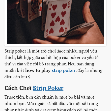
Strip poker là một trò chơi được nhiều người yêu
thích, kết hợp giữa sự hồi hộp của poker và yếu tố
thú vị của việc cởi bỏ trang phục. Nếu bạn đang
muốn biết
how to play
strip poker
, đây là những
điều cần lưu ý.
Cách Chơi
Strip Poker
Trước tiên, bạn cần chuẩn bị một bộ bài và một
nhóm bạn. Mỗi người sẽ bắt đầu với một số trang
phục nhất định và đặt cược bằng cách cởi bỏ một