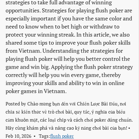
strategies to take full advantage of winning
opportunities. Strategies for playing flush poker are
especially important if you have the same color and
need to know when to bet high or withdraw to
protect your winning streak. In this article, we also
shared some tips to improve your flush poker skills
from Vietnam. Understanding the strategies for
playing flush poker will help you better control the
game and win big. Applying the flush poker strategy
correctly will help you win every game, thereby
improving your skills and ability to win in online
poker games in Vietnam.
Posted by
Chào mừng bạn đến với Chiến Lược Bài Đấu, nơi
chia sẻ kiến thức về trò chơi bài, quy tắc, ý nghĩa của biểu
cảm khuôn mặt, các loại chip và cách chơi poker đúng chuẩn.
Hãy cùng khám phá và nâng cao kỹ năng chơi bài của bạn!
Feb 10, 2026
Tags:
flush poker