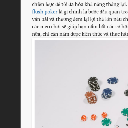
chiến lược để tối đa hóa khả năng thắng lợ
flush poker
là gì chính là bước đầu quan tr
ván bài và thường đem lại lợi thế lớn nếu 
các mẹo chơi sẽ giúp bạn nắm bắt các cơ hội
nữa, chỉ cần nắm được kiến thức và thực hàn