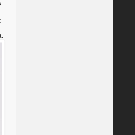
ề
g
t.