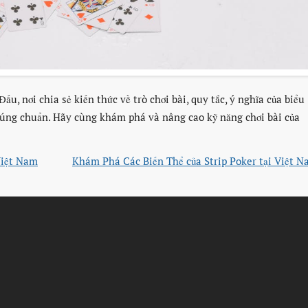
u, nơi chia sẻ kiến thức về trò chơi bài, quy tắc, ý nghĩa của biểu
 đúng chuẩn. Hãy cùng khám phá và nâng cao kỹ năng chơi bài của
Việt Nam
Khám Phá Các Biến Thể của Strip Poker tại Việt 