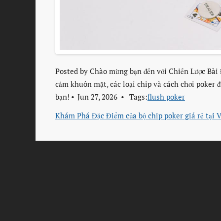
Posted by
Chào mừng bạn đến với Chiến Lược Bài Đấ
cảm khuôn mặt, các loại chip và cách chơi poker
bạn!
Jun 27, 2026
Tags:
flush poker
Khám Phá Đặc Điểm của bộ chip poker giá rẻ tại 