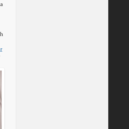
ua
ch
er