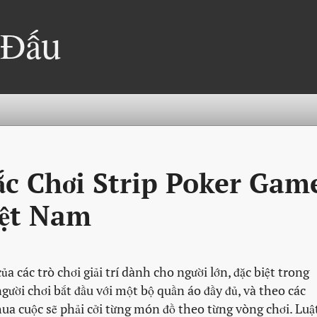
 Đấu
c Chơi Strip Poker Gam
iệt Nam
a các trò chơi giải trí dành cho người lớn, đặc biệt trong
người chơi bắt đầu với một bộ quần áo đầy đủ, và theo các
ua cuộc sẽ phải cởi từng món đồ theo từng vòng chơi. Luậ