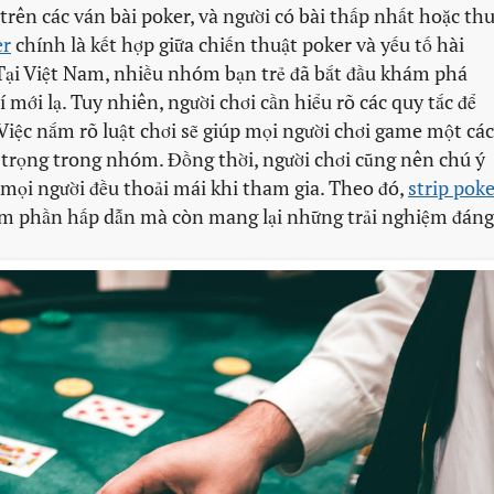
 trên các ván bài poker, và người có bài thấp nhất hoặc th
er
chính là kết hợp giữa chiến thuật poker và yếu tố hài
Tại Việt Nam, nhiều nhóm bạn trẻ đã bắt đầu khám phá
 mới lạ. Tuy nhiên, người chơi cần hiểu rõ các quy tắc để
ệc nắm rõ luật chơi sẽ giúp mọi người chơi game một cá
ôn trọng trong nhóm. Đồng thời, người chơi cũng nên chú ý
 mọi người đều thoải mái khi tham gia. Theo đó,
strip pok
hêm phần hấp dẫn mà còn mang lại những trải nghiệm đáng