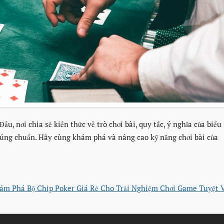
u, nơi chia sẻ kiến thức về trò chơi bài, quy tắc, ý nghĩa của biểu
 đúng chuẩn. Hãy cùng khám phá và nâng cao kỹ năng chơi bài của
ám Phá Bộ Chip Poker Giá Rẻ Cho Trải Nghiệm Chơi Game Tuyệt 