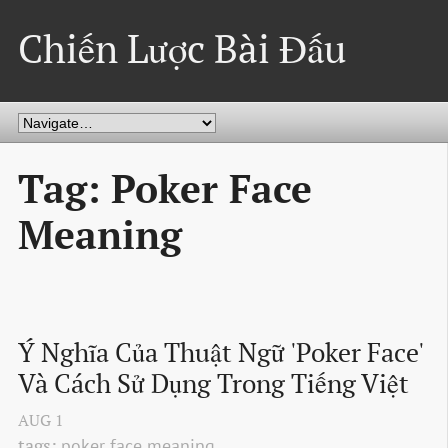
Chiến Lược Bài Đấu
Tag: Poker Face
Meaning
Ý Nghĩa Của Thuật Ngữ 'Poker Face' 
Và Cách Sử Dụng Trong Tiếng Việt
AUG
1
tags:
poker face meaning