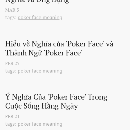
MAR
3
tags:
poker face meaning
Hiểu về Nghĩa của 'Poker Face' và 
Thành Ngữ 'Poker Face'
FEB
27
tags:
poker face meaning
Ý Nghĩa Của 'Poker Face' Trong 
Cuộc Sống Hằng Ngày
FEB
21
tags:
poker face meaning