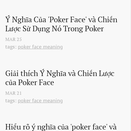
Ý Nghĩa Của 'Poker Face' và Chiến 
Lược Sử Dụng Nó Trong Poker
MAR
25
tags:
poker face meaning
Giải thích Ý Nghĩa và Chiến Lược 
của Poker Face
MAR
21
tags:
poker face meaning
Hiểu rõ ý nghĩa của 'poker face' và 