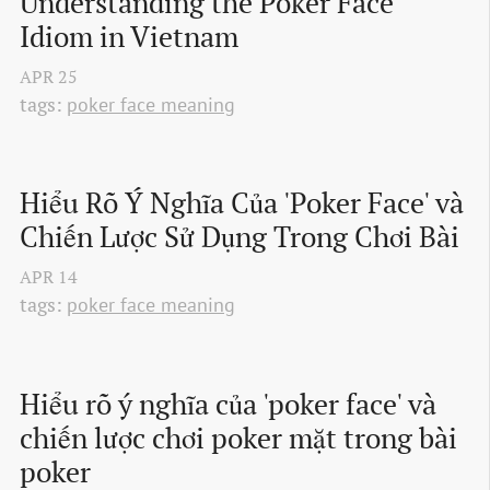
Understanding the Poker Face 
Idiom in Vietnam
APR
25
tags:
poker face meaning
Hiểu Rõ Ý Nghĩa Của 'Poker Face' và 
Chiến Lược Sử Dụng Trong Chơi Bài
APR
14
tags:
poker face meaning
Hiểu rõ ý nghĩa của 'poker face' và 
chiến lược chơi poker mặt trong bài 
poker