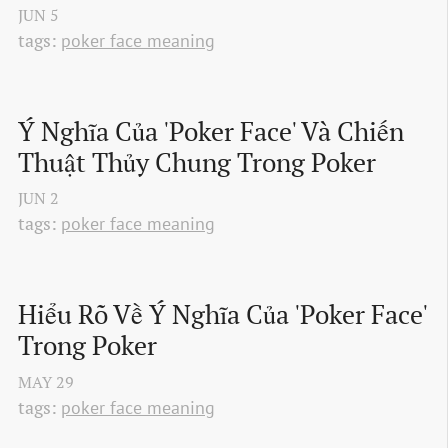
JUN
5
tags:
poker face meaning
Ý Nghĩa Của 'Poker Face' Và Chiến 
Thuật Thủy Chung Trong Poker
JUN
2
tags:
poker face meaning
Hiểu Rõ Về Ý Nghĩa Của 'Poker Face' 
Trong Poker
MAY
29
tags:
poker face meaning