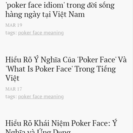
'poker face idiom' trong đời sống 
hàng ngày tại Việt Nam
MAR
19
tags:
poker face meaning
Hiểu Rõ Ý Nghĩa Của 'Poker Face' Và 
'What Is Poker Face' Trong Tiếng 
Việt
MAR
17
tags:
poker face meaning
Hiểu Rõ Khái Niệm Poker Face: Ý 
Nghĩa và Ứng Dụng