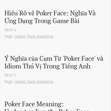
Hiểu Rõ về Poker Face: Nghĩa Và 
Ứng Dụng Trong Game Bài
MAY
6
tags:
poker face meaning
Ý Nghĩa của Cụm Từ 'Poker Face' và 
Idiom Thú Vị Trong Tiếng Anh
MAY
5
tags:
poker face meaning
Poker Face Meaning: 