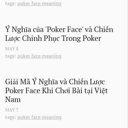
tags:
poker face meaning
Ý Nghĩa của 'Poker Face' và Chiến 
Lược Chinh Phục Trong Poker
MAY
8
tags:
poker face meaning
Giải Mã Ý Nghĩa và Chiến Lược 
Poker Face Khi Chơi Bài tại Việt 
Nam
MAY
7
tags:
poker face meaning