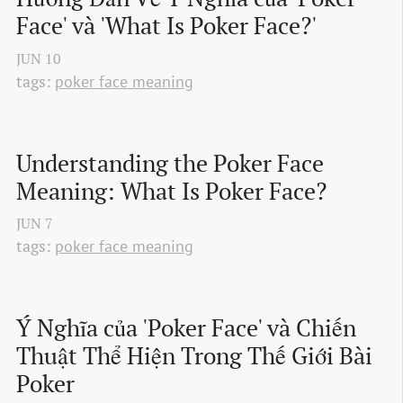
Face' và 'What Is Poker Face?'
JUN
10
tags:
poker face meaning
Understanding the Poker Face 
Meaning: What Is Poker Face?
JUN
7
tags:
poker face meaning
Ý Nghĩa của 'Poker Face' và Chiến 
Thuật Thể Hiện Trong Thế Giới Bài 
Poker