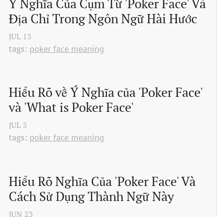
Ý Nghĩa Của Cụm Từ 'Poker Face' Và 
Địa Chỉ Trong Ngôn Ngữ Hài Hước
JUL
13
tags:
poker face meaning
Hiểu Rõ về Ý Nghĩa của 'Poker Face' 
và 'What is Poker Face'
JUL
5
tags:
poker face meaning
Hiểu Rõ Nghĩa Của 'Poker Face' Và 
Cách Sử Dụng Thành Ngữ Này
JUN
23