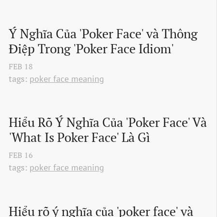
Ý Nghĩa Của 'Poker Face' và Thông 
Điệp Trong 'Poker Face Idiom'
FEB
18
tags:
poker face meaning
Hiểu Rõ Ý Nghĩa Của 'Poker Face' Và 
'What Is Poker Face' Là Gì
FEB
16
tags:
poker face meaning
Hiểu rõ ý nghĩa của 'poker face' và 