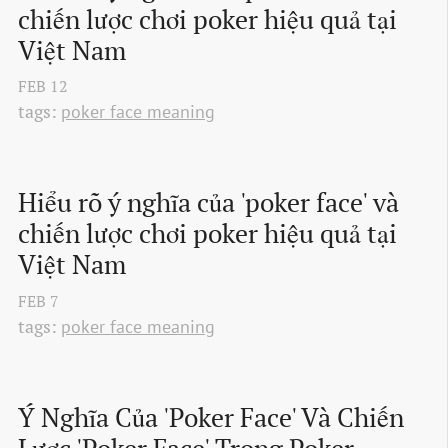
chiến lược chơi poker hiệu quả tại 
Việt Nam
FEB
12
tags:
poker face meaning
Hiểu rõ ý nghĩa của 'poker face' và 
chiến lược chơi poker hiệu quả tại 
Việt Nam
FEB
7
tags:
poker face meaning
Ý Nghĩa Của 'Poker Face' Và Chiến 