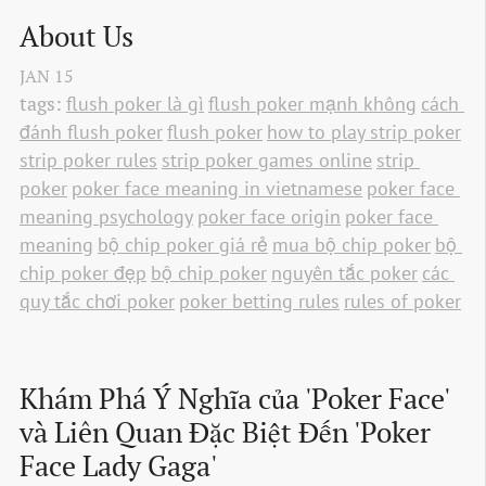
About Us
JAN
15
tags:
flush poker là gì
flush poker mạnh không
cách 
đánh flush poker
flush poker
how to play strip poker
strip poker rules
strip poker games online
strip 
poker
poker face meaning in vietnamese
poker face 
meaning psychology
poker face origin
poker face 
meaning
bộ chip poker giá rẻ
mua bộ chip poker
bộ 
chip poker đẹp
bộ chip poker
nguyên tắc poker
các 
quy tắc chơi poker
poker betting rules
rules of poker
Khám Phá Ý Nghĩa của 'Poker Face' 
và Liên Quan Đặc Biệt Đến 'Poker 
Face Lady Gaga'